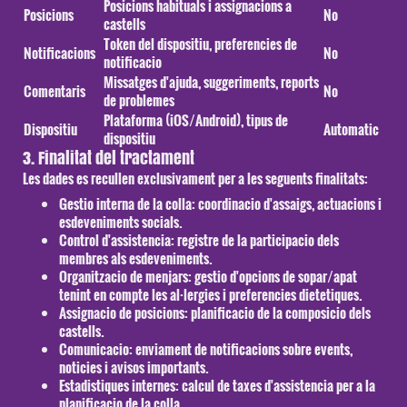
Posicions habituals i assignacions a
Posicions
No
castells
Token del dispositiu, preferencies de
Notificacions
No
notificacio
Missatges d'ajuda, suggeriments, reports
Comentaris
No
de problemes
Plataforma (iOS/Android), tipus de
Dispositiu
Automatic
dispositiu
3. Finalitat del tractament
Les dades es recullen exclusivament per a les seguents finalitats:
Gestio interna de la colla:
coordinacio d'assaigs, actuacions i
esdeveniments socials.
Control d'assistencia:
registre de la participacio dels
membres als esdeveniments.
Organitzacio de menjars:
gestio d'opcions de sopar/apat
tenint en compte les al·lergies i preferencies dietetiques.
Assignacio de posicions:
planificacio de la composicio dels
castells.
Comunicacio:
enviament de notificacions sobre events,
noticies i avisos importants.
Estadistiques internes:
calcul de taxes d'assistencia per a la
planificacio de la colla.