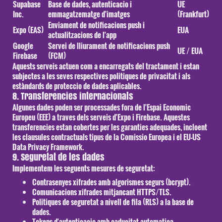
Supabase
Base de dades, autenticacio i
UE
Inc.
emmagatzematge d'imatges
(Frankfurt)
Enviament de notificacions push i
Expo (EAS)
EUA
actualitzacions de l'app
Google
Servei de lliurament de notificacions push
UE / EUA
Firebase
(FCM)
Aquests serveis actuen com a encarregats del tractament i estan
subjectes a les seves respectives politiques de privacitat i als
estàndards de proteccio de dades aplicables.
8. Transferencies internacionals
Algunes dades poden ser processades fora de l'Espai Economic
Europeu (EEE) a traves dels serveis d'Expo i Firebase. Aquestes
transferencies estan cobertes per les garanties adequades, incloent
les clausules contractuals tipus de la Comissio Europea i el EU-US
Data Privacy Framework.
9. Seguretat de les dades
Implementem les seguents mesures de seguretat:
Contrasenyes xifrades amb algorismes segurs (bcrypt).
Comunicacions xifrades mitjancant HTTPS/TLS.
Politiques de seguretat a nivell de fila (RLS) a la base de
dades.
Tokens d'autenticacio amb caducitat automatica.