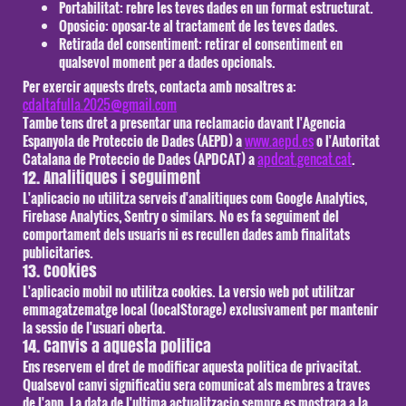
Portabilitat:
rebre les teves dades en un format estructurat.
Oposicio:
oposar-te al tractament de les teves dades.
Retirada del consentiment:
retirar el consentiment en
qualsevol moment per a dades opcionals.
Per exercir aquests drets, contacta amb nosaltres a:
cdaltafulla.2025@gmail.com
Tambe tens dret a presentar una reclamacio davant l'
Agencia
Espanyola de Proteccio de Dades (AEPD)
a
www.aepd.es
o l'
Autoritat
Catalana de Proteccio de Dades (APDCAT)
a
apdcat.gencat.cat
.
12. Analitiques i seguiment
L'aplicacio
no utilitza serveis d'analitiques
com Google Analytics,
Firebase Analytics, Sentry o similars. No es fa seguiment del
comportament dels usuaris ni es recullen dades amb finalitats
publicitaries.
13. Cookies
L'aplicacio mobil no utilitza cookies. La versio web pot utilitzar
emmagatzematge local (localStorage) exclusivament per mantenir
la sessio de l'usuari oberta.
14. Canvis a aquesta politica
Ens reservem el dret de modificar aquesta politica de privacitat.
Qualsevol canvi significatiu sera comunicat als membres a traves
de l'app. La data de l'ultima actualitzacio sempre es mostrara a la