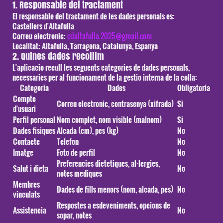
1. Responsable del tractament
El responsable del tractament de les dades personals es:
Castellers d'Altafulla
Correu electronic:
cdaltafulla.2025@gmail.com
Localitat: Altafulla, Tarragona, Catalunya, Espanya
2. Quines dades recollim
L'aplicacio recull les seguents categories de dades personals,
necessaries per al funcionament de la gestio interna de la colla:
Categoria
Dades
Obligatoria
Compte
Correu electronic, contrasenya (xifrada)
Si
d'usuari
Perfil personal
Nom complet, nom visible (malnom)
Si
Dades fisiques
Alcada (cm), pes (kg)
No
Contacte
Telefon
No
Imatge
Foto de perfil
No
Preferencies dietetiques, al·lergies,
Salut i dieta
No
notes mediques
Membres
Dades de fills menors (nom, alcada, pes)
No
vinculats
Respostes a esdeveniments, opcions de
Assistencia
No
sopar, notes