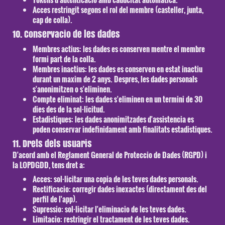
Acces restringit segons el rol del membre (casteller, junta,
cap de colla).
10. Conservacio de les dades
Membres actius:
les dades es conserven mentre el membre
formi part de la colla.
Membres inactius:
les dades es conserven en estat inactiu
durant un maxim de 2 anys. Despres, les dades personals
s'anonimitzen o s'eliminen.
Compte eliminat:
les dades s'eliminen en un termini de 30
dies des de la sol·licitud.
Estadistiques:
les dades anonimitzades d'assistencia es
poden conservar indefinidament amb finalitats estadistiques.
11. Drets dels usuaris
D'acord amb el Reglament General de Proteccio de Dades (RGPD) i
la LOPDGDD, tens dret a:
Acces:
sol·licitar una copia de les teves dades personals.
Rectificacio:
corregir dades inexactes (directament des del
perfil de l'app).
Supressio:
sol·licitar l'eliminacio de les teves dades.
Limitacio:
restringir el tractament de les teves dades.