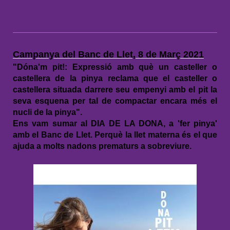
Campanya del Banc de Llet, 8 de Març 2021
"Dóna'm pit!: Expressió amb què un casteller o
castellera de la pinya reclama que el casteller o
castellera situada darrere seu empenyi amb el pit la
seva esquena per tal de compactar encara més el
nucli de la pinya".
Ens vam sumar al DIA DE LA DONA, a 'fer pinya'
amb el Banc de Llet. Perquè la llet materna és el que
ajuda a molts nadons prematurs a sobreviure.